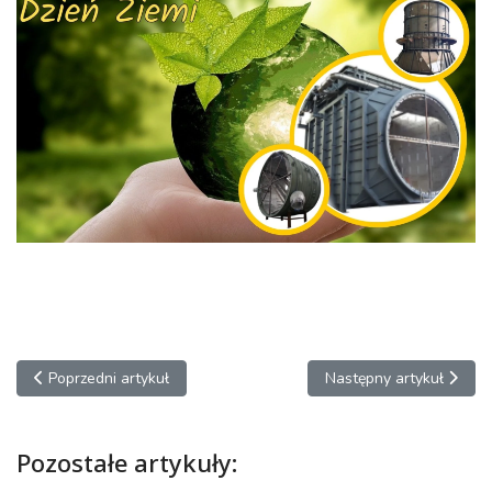
Poprzedni artykuł: Wizyty studyjne młodzieży 2025
Następny artykuł: Życz
Poprzedni artykuł
Następny artykuł
Pozostałe artykuły: