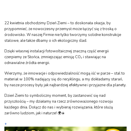
22 kwietnia obchodzimy Dzień Ziemi – to doskonała okazja, by
przypomnieć, że nowoczesny przemysł może łączyć się z troską o
środowisko. W naszej Firmie nie tylko tworzymy solidne konstrukcje
stalowe, ale także dbamy o ich ekologiczny ślad.
Dzięki własnej instalacji fotowoltaicznej znaczną część energii
czerpiemy ze Słońca, zmniejszając emisję CO₂ i stawiając na
odnawialne źródła energii.
Wierzymy, że innowacje i odpowiedzialność mogą iść w parze – stal to
materiał w 100% nadający się do recyklingu, a my dokładamy starań,
by nasze procesy były jak najbardziej efektywne i przyjazne dla planety.
Dzień Ziemi to symboliczny moment, by zastanowić się nad
przyszłością – my działamy na rzecz zrównoważonego rozwoju
każdego dnia. Dołącz do nas i wybieraj rozwiązania, które służą
zarówno ludziom, jak i naturze!
🌍
☀️
+