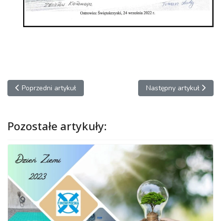
Poprzedni artykuł: Misja gospodarcza na Targi MSV Brno 2022
Następny artykuł: Uruch
Poprzedni artykuł
Następny artykuł
Pozostałe artykuły: