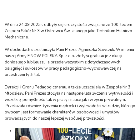
W dniu 24.09.2023r. odbyły się uroczystości związane ze 100-leciem
Zespołu Szkół Nr 3 w Ostrowcu Św. znanego jako Technikum Hutniczo-
Mechaniczne.
W obchodach uczestniczyła Pani Prezes Agnieszka Sawczuk. W imieniu
naszej firmy FINOW POLSKA Sp. z o.o. złożyła gratulacje z okazji
doniosłego Jubileuszu, a przede wszystkim z dotychczasowych
osiągnięć i sukcesów w pracy pedagogiczno-wychowawczej na
przestrzeni tych lat.
Dyrekcji i Gronu Pedagogicznemu, a także uczącej się w Zespole Nr 3
Młodzieży, Pani Prezes złożyła na następne lata życzenia wytrwałości i
wszelkiej pomyślności tak w pracy i nauce jak i w życiu prywatnym.
Przekazała również życzenia mądrości i wytrwałości w trudzie, którego
owocem jest formowanie charakterów, osobowości i umysłów
prowadzących do naszej lepszej wspólnej przyszłości.