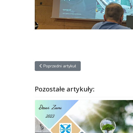
Poprzedni artykuł: Jubileusz 100-lecia firmy BRA
Poprzedni artykuł
Pozostałe artykuły: