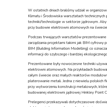
W ostatnich dniach braliśmy udział w organizo
Klimatu i Środowiska warsztatach technicznyc
techniki/technologie w sektorze jądrowym. Aby 
przy budowie elektrowni atomowych na świecie
Podczas trwających warsztatów prezentowane b
zarządzania projektami takimi jak BIM cyfrowy 
BIM (Building Information Modelling) co oznacza
informacji do szybszego i bardziej ekologiczne
Prezentowane były nowoczesne techniki używan
elektrowni atomowych. Na przykładach budowa
całym świecie oraz małych reaktorów moduło
platerowanie metali. Jedna z niewielu polskich f
przy wytworzeniu konstrukcji metalowych, któr
budowanej elektrowni jądrowej Hinkley Point C 
Prelegenci przekazywali dotychczasowe doświ