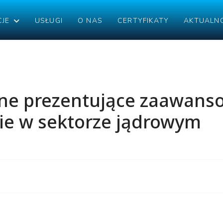
CJE
USŁUGI
O NAS
CERTYFIKATY
AKTUALN
zne prezentujące zaawan
ie w sektorze jądrowym