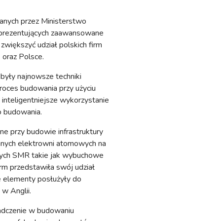
wanych przez Ministerstwo
h prezentujących zaawansowane
zwiększyć udział polskich firm
 oraz Polsce.
yły najnowsze techniki
proces budowania przy użyciu
 inteligentniejsze wykorzystanie
go budowania.
e przy budowie infrastruktury
nych elektrowni atomowych na
wych SMR takie jak wybuchowe
irm przedstawiła swój udział
e elementy posłużyły do
w Anglii.
adczenie w budowaniu